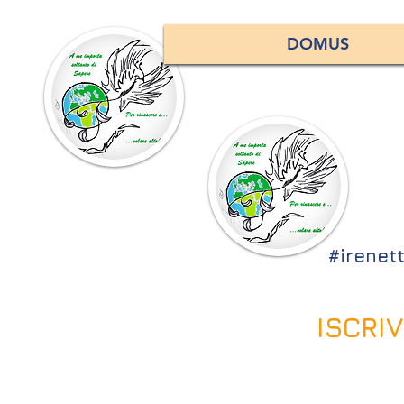
DOMUS
#irenett
ISCRI